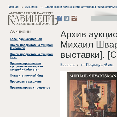
Главная
Аукционы
Старинные и редкие книги, автографы, библиофильск
Аукционы
Архив аукцио
Календарь аукционов
Михаил Швар
Приём предметов на аукцион
Живописи
выставки]. [С
Приём предметов на аукцион
Книг
Правила проведения
Все лоты
/
Предыдущий лот
аукциона антикварных
галерей «Кабинетъ»
Оставить заочный бид
Прошедшие аукционы
Правила приема предметов