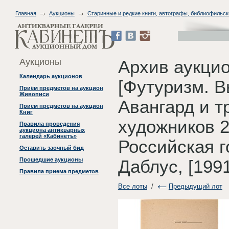
Главная
Аукционы
Старинные и редкие книги, автографы, библиофильск
Аукционы
Архив аукцио
Календарь аукционов
[Футуризм. В
Приём предметов на аукцион
Живописи
Авангард и т
Приём предметов на аукцион
Книг
художников 2
Правила проведения
аукциона антикварных
галерей «Кабинетъ»
Российская г
Оставить заочный бид
Прошедшие аукционы
Даблус, [199
Правила приема предметов
Все лоты
/
Предыдущий лот