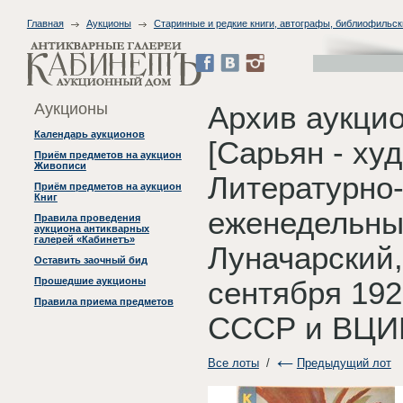
Главная
Аукционы
Старинные и редкие книги, автографы, библиофильск
Аукционы
Архив аукцио
Календарь аукционов
[Сарьян - худ
Приём предметов на аукцион
Живописи
Литературно
Приём предметов на аукцион
Книг
еженедельный
Правила проведения
аукциона антикварных
галерей «Кабинетъ»
Луначарский,
Оставить заочный бид
Прошедшие аукционы
сентября 192
Правила приема предметов
СССР и ВЦИК
Все лоты
/
Предыдущий лот