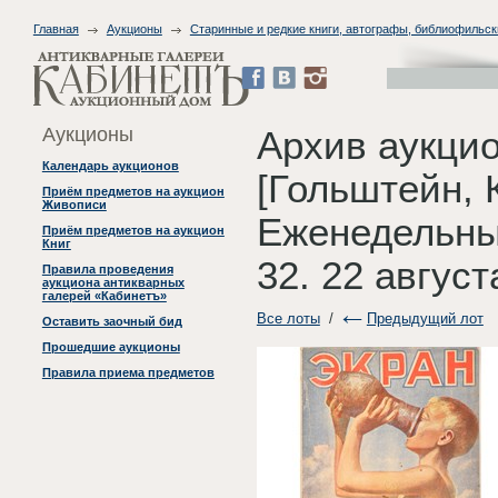
Главная
Аукционы
Старинные и редкие книги, автографы, библиофильск
Аукционы
Архив аукцио
Календарь аукционов
[Гольштейн, К
Приём предметов на аукцион
Живописи
Еженедельны
Приём предметов на аукцион
Книг
32. 22 август
Правила проведения
аукциона антикварных
галерей «Кабинетъ»
Все лоты
/
Предыдущий лот
Оставить заочный бид
Прошедшие аукционы
Правила приема предметов