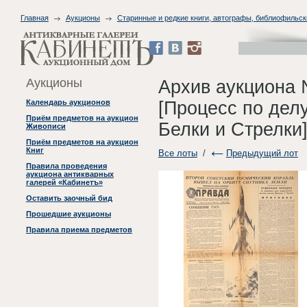
Главная
Аукционы
Старинные и редкие книги, автографы, библиофильск
Аукционы
Архив аукциона 
[Процесс по дел
Календарь аукционов
Приём предметов на аукцион
Белки и Стрелки]
Живописи
Приём предметов на аукцион
Книг
Все лоты
/
Предыдущий лот
Правила проведения
аукциона антикварных
галерей «Кабинетъ»
Оставить заочный бид
Прошедшие аукционы
Правила приема предметов