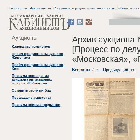
Главная
Аукционы
Старинные и редкие книги, автографы, библиофильск
Аукционы
Архив аукциона 
[Процесс по делу
Календарь аукционов
Приём предметов на аукцион
«Московская», «
Живописи
Приём предметов на аукцион
Книг
Все лоты
/
Предыдущий лот
Правила проведения
аукциона антикварных
галерей «Кабинетъ»
Оставить заочный бид
Прошедшие аукционы
Правила приема предметов