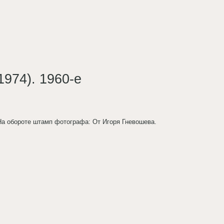
974). 1960-е
 На обороте штамп фотографа: От Игоря Гневошева.