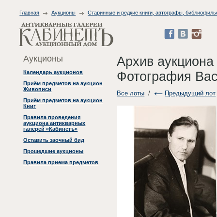
Главная
Аукционы
Старинные и редкие книги, автографы, библиофиль
Аукционы
Архив аукциона
Фотография Вас
Календарь аукционов
Приём предметов на аукцион
Живописи
Все лоты
/
Предыдущий лот
Приём предметов на аукцион
Книг
Правила проведения
аукциона антикварных
галерей «Кабинетъ»
Оставить заочный бид
Прошедшие аукционы
Правила приема предметов