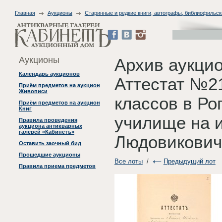
Главная
Аукционы
Старинные и редкие книги, автографы, библиофильск
Аукционы
Архив аукцио
Календарь аукционов
Аттестат №21
Приём предметов на аукцион
Живописи
классов в Р
Приём предметов на аукцион
Книг
училище на 
Правила проведения
аукциона антикварных
галерей «Кабинетъ»
Людовикович
Оставить заочный бид
Прошедшие аукционы
Все лоты
/
Предыдущий лот
Правила приема предметов