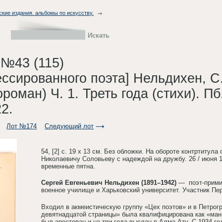
ские издания. альбомы по искусству.
 №43 (115)
ссированного поэта] Нельдихен, С
роман) Ч. 1. Треть года (стихи). Пб
2.
Лот №174
Следующий лот
54, [2] с. 19 х 13 см. Без обложки. На обороте контртит
Николаевичу Соловьеву с надеждой на дружбу. 26 / июня 
временные пятна.
Сергей Евгеньевич Нельдихен (1891–1942)
— поэт-примит
военное училище и Харьковский университет. Участник Пе
Входил в акмеистическую группу «Цех поэтов» и в Петрогр
девятнадцатой страницы» была квалифицирована как «мани
был арестован и на три года выслан в Алма-Ату. С 1934 го