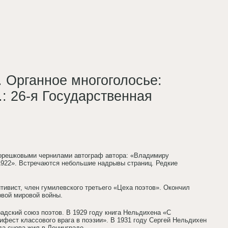
. Органное многоголосье:
.: 26-я Государственная
ула орешковыми чернилами автограф автора: «Владимиру
1922». Встречаются небольшие надрывы страниц. Редкие
ивист, член гумилевского третьего «Цеха поэтов». Окончил
рвой мировой войны.
адский союз поэтов. В 1929 году книга Нельдихена «С
фест классового врага в поэзии». В 1931 году Сергей Нельдихен
да снова жил в Ленинграде.