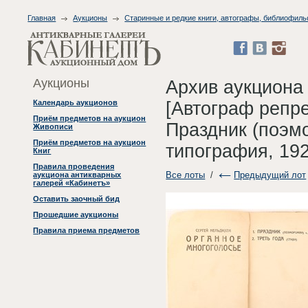
Главная
Аукционы
Старинные и редкие книги, автографы, библиофиль
Аукционы
Архив аукциона
[Автограф репре
Календарь аукционов
Приём предметов на аукцион
Праздник (поэмо
Живописи
Приём предметов на аукцион
типография, 192
Книг
Правила проведения
Все лоты
/
Предыдущий лот
аукциона антикварных
галерей «Кабинетъ»
Оставить заочный бид
Прошедшие аукционы
Правила приема предметов