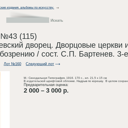
ские издания. альбомы по искусству.
 №43 (115)
вский дворец. Дворцовые церкви 
бозрению / сост. С.П. Бартенев. 3-е
Лот №160
Следующий лот
М.: Синодальная Типография, 1916. 170 с., ил. 21,5 х 15 см
В издательской шрифтовой обложке. Надрыв по корешку. В целом сохран
Предварительная оценка:
2 000 – 3 000 р.