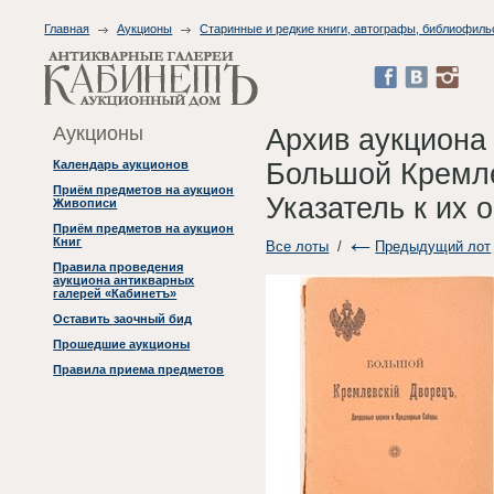
Главная
Аукционы
Старинные и редкие книги, автографы, библиофиль
Аукционы
Архив аукциона
Большой Кремле
Календарь аукционов
Приём предметов на аукцион
Указатель к их о
Живописи
Приём предметов на аукцион
Книг
Все лоты
/
Предыдущий лот
Правила проведения
аукциона антикварных
галерей «Кабинетъ»
Оставить заочный бид
Прошедшие аукционы
Правила приема предметов