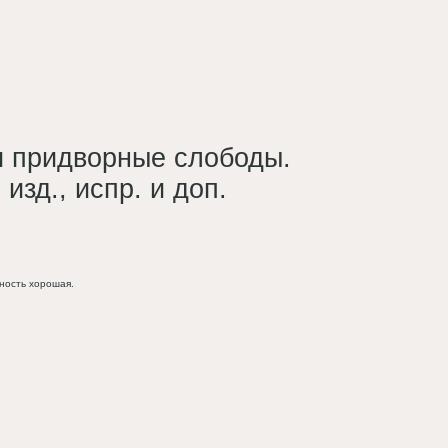
и придворные слободы.
 изд., испр. и доп.
ность хорошая.