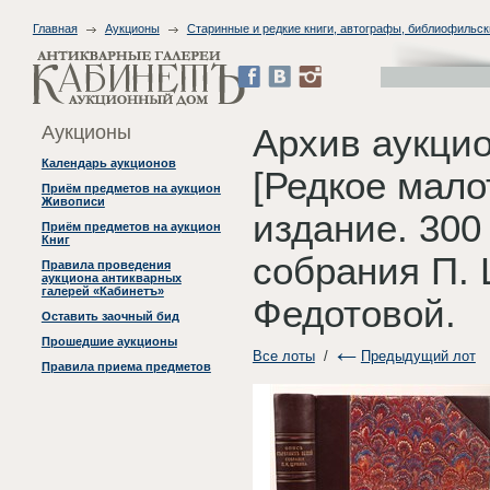
Главная
Аукционы
Старинные и редкие книги, автографы, библиофильск
Аукционы
Архив аукцио
Календарь аукционов
[Редкое мал
Приём предметов на аукцион
Живописи
издание. 300
Приём предметов на аукцион
Книг
собрания П. 
Правила проведения
аукциона антикварных
галерей «Кабинетъ»
Федотовой.
Оставить заочный бид
Прошедшие аукционы
Все лоты
/
Предыдущий лот
Правила приема предметов