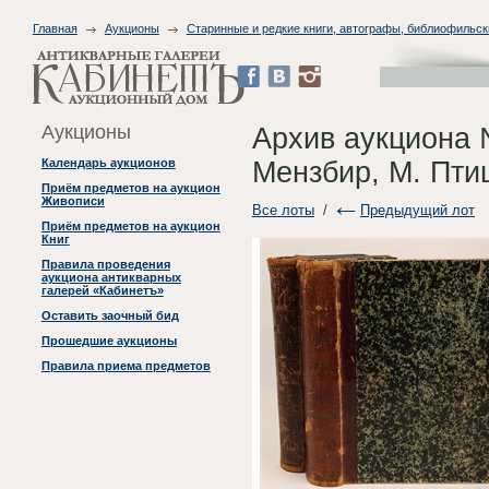
Главная
Аукционы
Старинные и редкие книги, автографы, библиофильск
Аукционы
Архив аукциона 
Мензбир, М. Пти
Календарь аукционов
Приём предметов на аукцион
Живописи
Все лоты
/
Предыдущий лот
Приём предметов на аукцион
Книг
Правила проведения
аукциона антикварных
галерей «Кабинетъ»
Оставить заочный бид
Прошедшие аукционы
Правила приема предметов