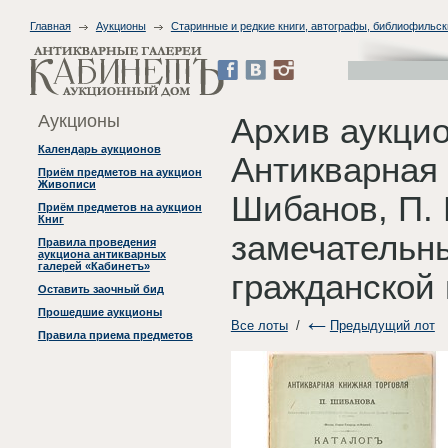
Главная
Аукционы
Старинные и редкие книги, автографы, библиофильск
Аукционы
Архив аукцио
Календарь аукционов
Антикварная 
Приём предметов на аукцион
Живописи
Шибанов, П. 
Приём предметов на аукцион
Книг
замечательны
Правила проведения
аукциона антикварных
галерей «Кабинетъ»
гражданской 
Оставить заочный бид
Прошедшие аукционы
Все лоты
/
Предыдущий лот
Правила приема предметов