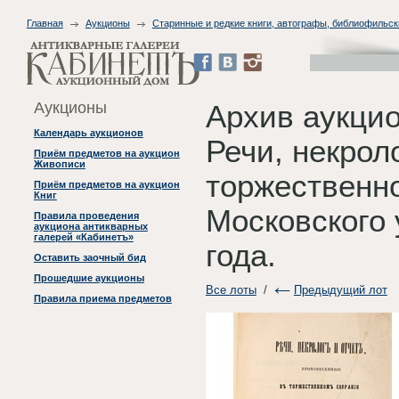
Главная
Аукционы
Старинные и редкие книги, автографы, библиофильск
Аукционы
Архив аукцио
Календарь аукционов
Речи, некрол
Приём предметов на аукцион
Живописи
торжественн
Приём предметов на аукцион
Книг
Московского 
Правила проведения
аукциона антикварных
галерей «Кабинетъ»
года.
Оставить заочный бид
Прошедшие аукционы
Все лоты
/
Предыдущий лот
Правила приема предметов