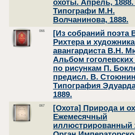
охоты. Апрель, 1888.
Типографи М.Н.
Волчанинова, 1888.
066
[Из собраний поэта В
Рихтера и художника
авангардиста В.Н. М
Альбом гоголевских
по рисункам П. Бокле
предисл. В. Стоюнин
Типография Эдуарда
1889.
067
[Охота] Природа и ох
Ежемесячный
иллюстрированный 
Орган Императорско