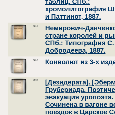
таблиц. СПб.:
хромолитография Ш
и Паттинот, 1887.
061
Немирович-Данченко
стране королей и ры
СПб.: Типография С.
Добродеева, 1887.
062
Конволют из 3-х изд
063
[Дезидерата]. [Эберм
Грубериада. Поэтиче
эвакуация уропоэта.
Сочинена в вагоне в
поездок в Царское С