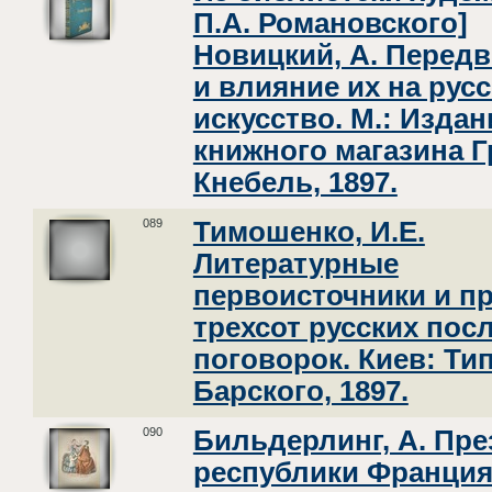
П.А. Романовского]
Новицкий, А. Перед
и влияние их на рус
искусство. М.: Издан
книжного магазина Г
Кнебель, 1897.
089
Тимошенко, И.Е.
Литературные
первоисточники и п
трехсот русских пос
поговорок. Киев: Тип
Барского, 1897.
090
Бильдерлинг, А. Пре
республики Франция