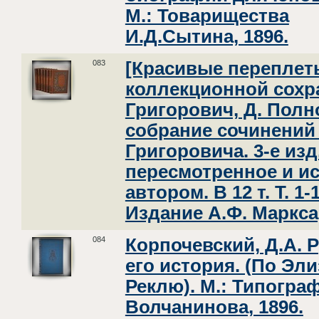
М.: Товарищества
И.Д.Сытина, 1896.
083
[Красивые переплет
коллекционной сохр
Григорович, Д. Полн
собрание сочинений 
Григоровича. 3-е изд
пересмотренное и ис
автором. В 12 т. Т. 1-
Издание А.Ф. Маркса
084
Корпочевский, Д.А. 
его история. (По Эли
Реклю). М.: Типограф
Волчанинова, 1896.