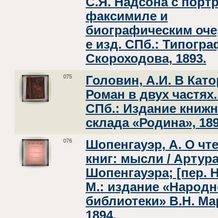
С.Я. Надсона с порт
факсимиле и
биографическим очер
е изд. СПб.: Типогра
Скороходова, 1893.
075
Головин, А.И. В Като
Роман в двух частях. 
СПб.: Издание книжн
склада «Родина», 189
076
Шопенгауэр, А. О чт
книг: мысли / Артур
Шопенгауэра; [пер. Н.
М.: издание «Народ
библиотеки» В.Н. Ма
1894.