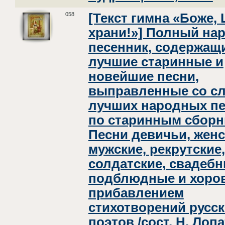
058
[Текст гимна «Боже,
храни!»] Полный на
песенник, содержащи
лучшие старинные и
новейшие песни,
выправленные со с
лучших народных пе
по старинным сборн
Песни девичьи, женс
мужские, рекрутские,
солдатские, свадебн
подблюдные и хоро
прибавлением
стихотворений русс
поэтов /сост. Н. Лопа