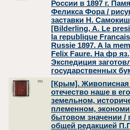
России в 1897 г. Пам
Феликса Фора / рису
заставки Н. Самокиш
[Bilderling, A. Le pres
la republique Francai
Russie 1897. A la mem
Felix Faure. На фр яз.
Экспедиция заготов
государственных бум
091
[Крым]. Живописная
отечество наше в ег
земельном, историч
племенном, экономи
бытовом значении / 
общей редакцией П.П