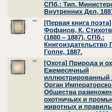
СПб.: Тип. Министер
Внутренних Дел, 188
064
[Первая книга поэта]
Фофанов, К. Стихотв
(1880 – 1887). СПб.:
Книгоиздательство 
Гоппе, 1887.
065
[Охота] Природа и ох
Ежемесячный
иллюстрированный 
Орган Императорско
Общества размноже
охотничьих и пром
животных и правил