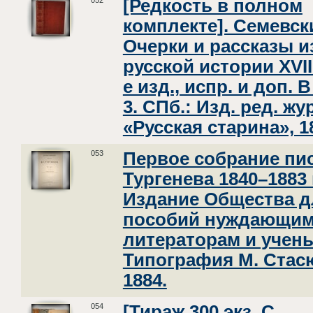
052
[Редкость в полном
комплекте]. Семевск
Очерки и рассказы и
русской истории XVIII
е изд., испр. и доп. В 
3. СПб.: Изд. ред. жу
«Русская старина», 1
053
Первое собрание пис
Тургенева 1840–1883 
Издание Общества д
пособий нуждающим
литераторам и учен
Типография М. Стас
1884.
054
[Тираж 300 экз. С