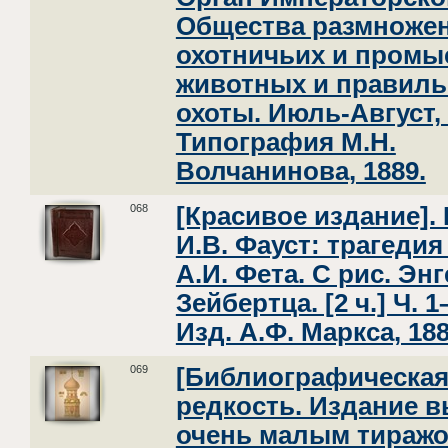
Общества размноже
охотничьих и пром
животных и правил
охоты. Июль-Август, 
Типография М.Н.
Волчанинова, 1889.
068
[Красивое издание]. 
И.В. Фауст: трагедия 
А.И. Фета. С рис. Эн
Зейбертца. [2 ч.] Ч. 1
Изд. А.Ф. Маркса, 188
069
[Библиографическа
редкость. Издание 
очень малым тиражо