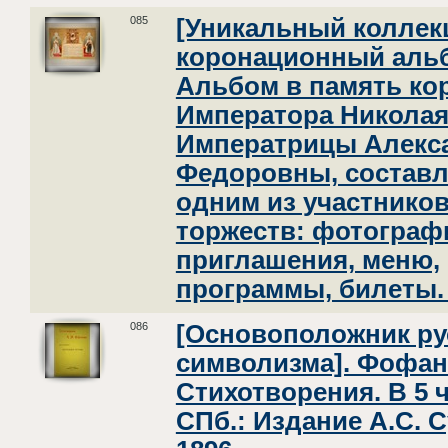
085
[Уникальный колле
коронационный альб
Альбом в память ко
Императора Николая 
Императрицы Алекс
Федоровны, состав
одним из участнико
торжеств: фотограф
приглашения, меню,
программы, билеты. 
086
[Основоположник ру
символизма]. Фофано
Стихотворения. В 5 ч.
СПб.: Издание А.С. 