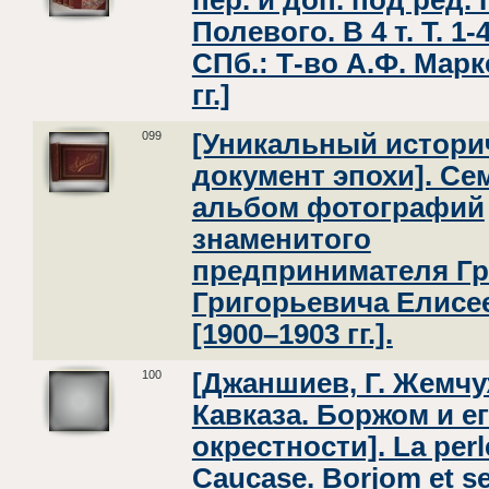
пер. и доп. под ред. 
Полевого. В 4 т. Т. 1-4
СПб.: Т-во А.Ф. Маркс
гг.]
099
[Уникальный истори
документ эпохи]. С
альбом фотографий
знаменитого
предпринимателя Гр
Григорьевича Елисе
[1900–1903 гг.].
100
[Джаншиев, Г. Жемч
Кавказа. Боржом и е
окрестности]. La perl
Caucase. Borjom et s