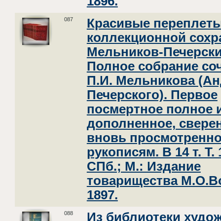
1896.
087
Красивые переплеты
коллекционной сохр
Мельников-Печерски
Полное собрание со
П.И. Мельникова (А
Печерского). Первое
посмертное полное 
дополненное, свере
вновь просмотренно
рукописям. В 14 т. Т. 
СПб.; М.: Издание
товарищества М.О.В
1897.
088
Из библиотеки худо