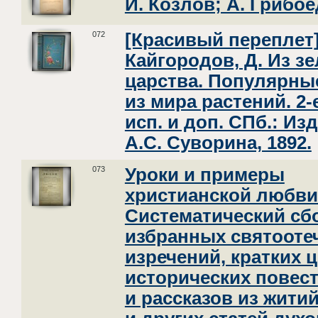
И. Козлов; А. Грибое
072
[Красивый переплет
Кайгородов, Д. Из з
царства. Популярны
из мира растений. 2-е
исп. и доп. СПб.: Из
А.С. Суворина, 1892.
073
Уроки и примеры
христианской любви
Систематический сб
избранных святооте
изречений, кратких 
исторических повес
и рассказов из жити