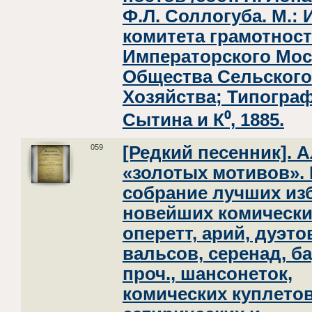
Ф.Л. Соллогуба. М.:
комитета грамотнос
Императорского Мос
Общества Сельского
Хозяйства; Типограф
Сытина и К⁰, 1885.
059
[Редкий песенник]. 
«золотых мотивов».
собрание лучших из
новейших комически
оперетт, арий, дуэто
вальсов, серенад, б
проч., шансонеток,
комических куплетов