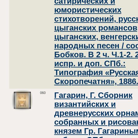
сатирических и
юмористических
стихотворений, русс
цыганских романсов
цыганских, венгерск
народных песен / со
Бобков. В 2 ч. Ч.1-2. 
испр. и доп. СПб.:
Типография «Русска
Скоропечатня», 1886
060
Гагарин, Г. Сборник
византийских и
древнерусских орнам
собранных и рисов
князем Гр. Гагариным