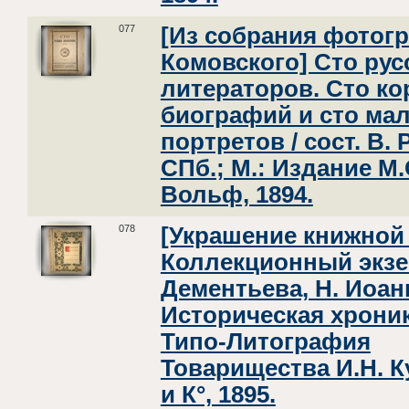
077
[Из собрания фотогр
Комовского] Сто рус
литераторов. Сто ко
биографий и сто ма
портретов / сост. В. 
СПб.; М.: Издание М.
Вольф, 1894.
078
[Украшение книжной 
Коллекционный экзе
Дементьева, Н. Иоан
Историческая хроник
Типо-Литография
Товарищества И.Н. 
и К°, 1895.