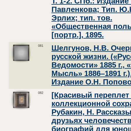
Т. 1-2. СПб.: Издание
Павленкова; Тип. Ю.
Эрлих; тип. тов.
«Общественная поль
[портр.], 1895.
081
Шелгунов, Н.В. Очер
русской жизни. («Рус
Ведомости» 1885 г., 
Мысль» 1886–1891 г.)
Издание О.Н. Попово
082
[Красивый переплет
коллекционной сохр
Рубакин, Н. Рассказы
друзьях человечеств
биографий для юнош