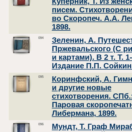
Куперник, Т. Из женс
писем. Стихотворения
во Скоропеч. А.А. Ле
1898.
094
Зеленин, А. Путешес
Пржевальского (С р
и картами). В 2 т. Т. 1
Издание П.П. Сойкина
095
Коринфский, А. Гимн
и другие новые
стихотворения. СПб.
Паровая скоропечатн
Либермана, 1899.
096
Мундт, Т. Граф Мира