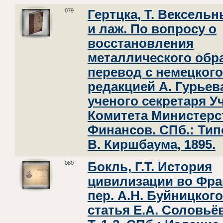
079
Гертцка, Т. Вексельн
и лаж. По вопросу о
восстановления
металлического обр
перевод с немецкого
редакцией А. Гурьев
ученого секретаря У
Комитета Министерс
Финансов. СПб.: Ти
В. Киршбаума, 1895.
080
Бокль, Г.Т. История
цивилизации во Фра
пер. А.Н. Буйницкого
статья Е.А. Соловьёва