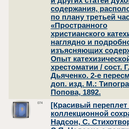
и других статей дух
содержания, распо
по плану третьей ча
«Пространного
христианского катех
наглядно и подробн
изъясняющих содерж
Опыт катехизическо
хрестоматии / сост. Г
Дьяченко. 2-е пересм
доп. изд. М.: Типогр
Попова, 1892.
074
[Красивый переплет
коллекционной сохр
Надсон, С. Стихотво