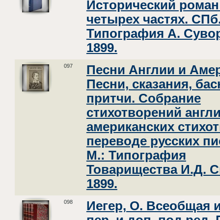
Исторический роман
четырех частях. СПб.
Типография А. Суво
1899.
097
Песни Англии и Аме
Песни, сказания, бас
притчи. Собрание
стихотворений англи
американских стихо
переводе русских пи
М.: Типография
Товарищества И.Д. С
1899.
098
Иегер, О. Всеобщая и