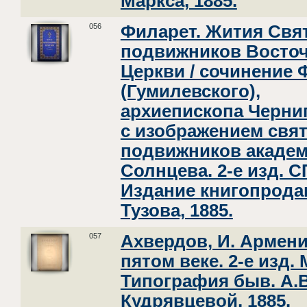
Маркса, 1885.
056
Филарет. Жития Свя
подвижников Восто
Церкви / сочинение 
(Гумилевского),
архиепископа Черни
с изображением свя
подвижников академи
Солнцева. 2-е изд. С
Издание книгопродав
Тузова, 1885.
057
Ахвердов, И. Армени
пятом веке. 2-е изд. 
Типография быв. А.В
Кудрявцевой, 1885.