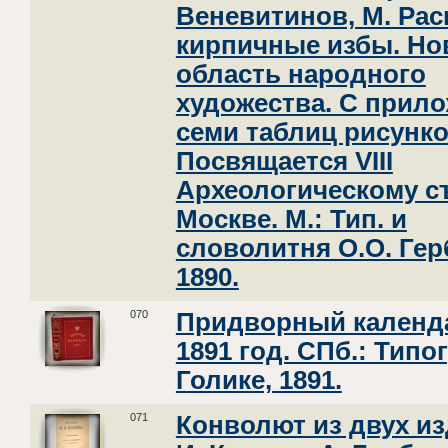
Веневитинов, М. Ра
кирпичные избы. Но
область народного
художества. С прил
семи таблиц рисунко
Посвящается VIII
Археологическому с
Москве. М.: Тип. и
словолитня О.О. Гер
1890.
070
Придворный календ
1891 год. СПб.: Типо
Голике, 1891.
071
Конволют из двух из