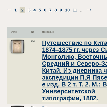
1
2
3
4
5
6
7
8
9
10
11
...
Фото
№
Название
051
Путешествие по Кит
1874–1875 гг. через 
Монголию, Восточны
Средний и Северо-
Китай. Из дневника 
экспедиции П.Я Пясе
е изд. В 2 т. Т. 2. М.: В
Университетской
типографии, 1882.