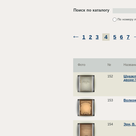
Поиск по каталогу
По номеру 
1
2
3
4
5
6
7
Фото
№
Назван
152
Шуазел
дворе /
153
Волкон
154
Эрн, В