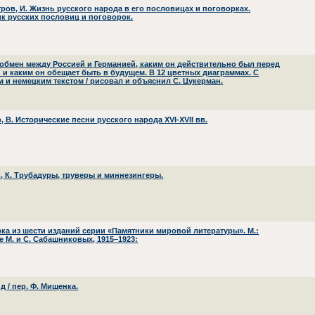
ров, И. Жизнь русского народа в его пословицах и поговорках.
к русских пословиц и поговорок.
обмен между Россией и Германией, каким он действительно был перед
 и каким он обещает быть в будущем. В 12 цветных диаграммах. С
м и немецким текстом / рисовал и объяснил С. Цукерман.
 В. Исторические песни русского народа XVI-XVII вв.
, К. Трубадуры, труверы и миннезингеры.
ка из шести изданий серии «Памятники мировой литературы». М.:
е М. и С. Сабашниковых, 1915–1923:
д / пер. Ф. Мищенка.