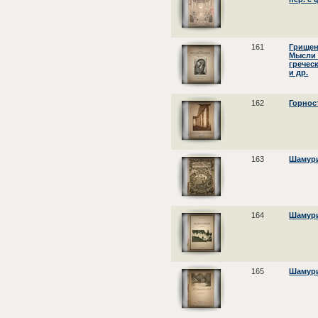
161
Грищенк
Мысли 
гречес
и др.
162
Горнос
163
Шамури
164
Шамури
165
Шамури