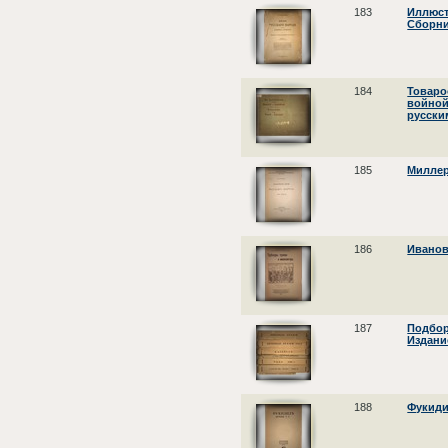
183
Иллюст
Сборни
184
Товаро
войной
русски
185
Миллер,
186
Иванов
187
Подбор
Издани
188
Фукиди