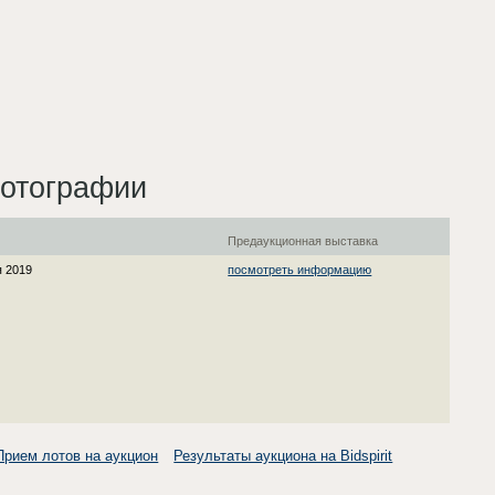
фотографии
я
Предаукционная выставка
я 2019
посмотреть информацию
Прием лотов на аукцион
Результаты аукциона на Bidspirit