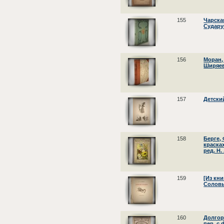
155
Чарская
Судару
156
Моран, 
Ширяев
157
Детски
158
Берге, 
красках
ред. Н.
159
[Из кни
Соловь
160
Долгор
пер. с 