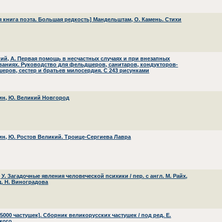
я книга поэта. Большая редкость] Мандельштам, О. Камень. Стихи
ий, А. Первая помощь в несчастных случаях и при внезапных
ваниях. Руководство для фельдшеров, санитаров, кондукторов-
еров, сестер и братьев милосердия. С 243 рисунками
н, Ю. Великий Новгород
н, Ю. Ростов Великий. Троице-Сергиева Лавра
 У. Загадочные явления человеческой психики / пер. с англ. М. Райх,
д. Н. Виноградова
5000 частушек]. Сборник великорусских частушек / под ред. Е.
кого