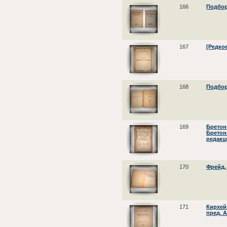
166
Подбор
167
[Редко
168
Подбор
169
Бретонн
Бретон
редакц
170
Фрейд, 
171
Кирхейз
пред. 