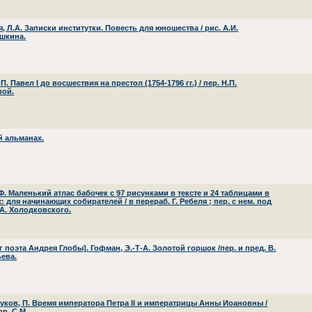
, Л.А. Записки институтки. Повесть для юношества / рис. А.И.
шкина.
П. Павел I до восшествия на престол (1754-1796 гг.) / пер. Н.П.
ой.
й альманах.
Ф. Маленький атлас бабочек с 97 рисунками в тексте и 24 таблицами в
: для начинающих собирателей / в перераб. Г. Ребеля ; пер. с нем. под
 А. Холодковского.
г поэта Андрея Глобы]. Гофман, Э.-Т-А. Золотой горшок /пер. и пред. В.
ева.
уков, П. Время императора Петра II и императрицы Анны Иоановны /
фр. С.М.