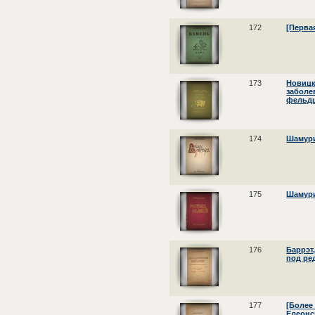
172
[Перва
173
Новицк
заболе
фельдш
174
Шамури
175
Шамури
176
Баррэт,
под ре
177
[Более 
Елеонс