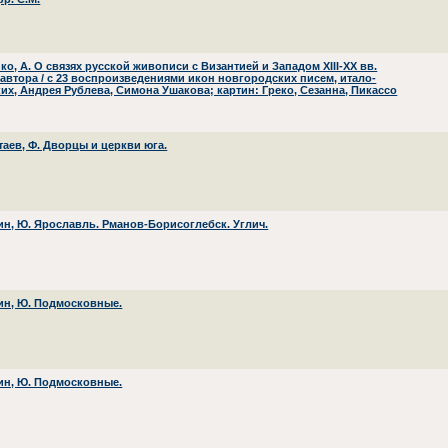
о, А. О связях русской живописи с Византией и Западом XIII-XX вв.
автора / с 23 воспроизведениями икон новгородских писем, итало-
ких, Андрея Рублева, Симона Ушакова; картин: Греко, Сезанна, Пикассо
таев, Ф. Дворцы и церкви юга.
н, Ю. Ярославль. Рманов-Борисоглебск. Углич.
н, Ю. Подмосковные.
н, Ю. Подмосковные.