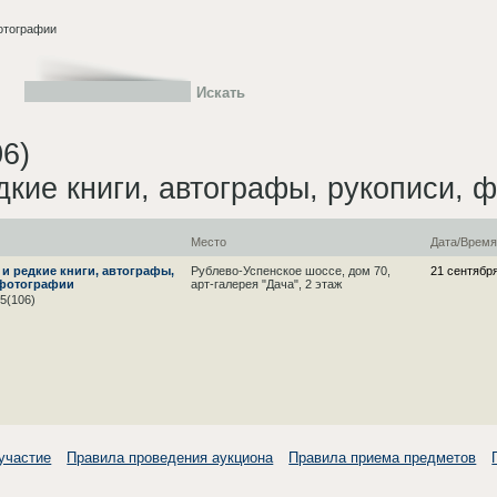
фотографии
6)
дкие книги, автографы, рукописи, 
Место
Дата/Врем
и редкие книги, автографы,
Рублево-Успенское шоссе, дом 70,
21 сентябр
 фотографии
арт-галерея "Дача", 2 этаж
5(106)
 участие
Правила проведения аукциона
Правила приема предметов