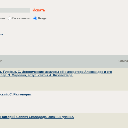
лота
По названию
Везде
ие
Описа
ь-Гуффье, С. Исторические мемуары об императоре Александре и его
 пер. З. Мирович, вступ. статья А. Кизеветтера.
ский, С. Разговоры.
. Григорий Саввич Сковорода. Жизнь и учение.