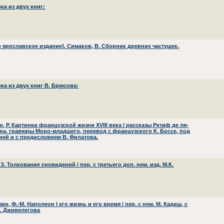
ка из двух книг:
е ярославское издание]. Симаков, В. Сборник древних частушек.
ка из двух книг В. Брюсова:
, Р. Картинки французской жизни XVIII века / рассказы Ретиф де ля-
на, гравюры Моро-младшего, перевод с французского К. Боссе, под
ией и с предисловием В. Филатова.
З. Толкование сновидений / пер. с третьего доп. нем. изд. М.К.
ен, Ф.-М. Наполеон I его жизнь и его время / пер. с нем. М. Кадиш, с
А. Дживелегова