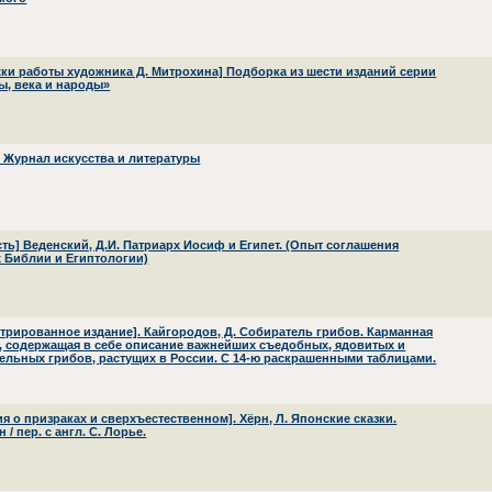
ки работы художника Д. Митрохина] Подборка из шести изданий серии
ы, века и народы»
 Журнал искусства и литературы
сть] Веденский, Д.И. Патриарх Иосиф и Египет. (Опыт соглашения
 Библии и Египтологии)
трированное издание]. Кайгородов, Д. Собиратель грибов. Карманная
, содержащая в себе описание важнейших съедобных, ядовитых и
ельных грибов, растущих в России. С 14-ю раскрашенными таблицами.
ия о призраках и сверхъестественном]. Хёрн, Л. Японские сказки.
 / пер. с англ. С. Лорье.