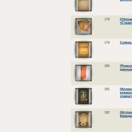
178
[Облож
«Стран
179
София.
180
[Редко
данных
181
[Иллюс
книжка
сомнит
182
[Истор
Кваидан