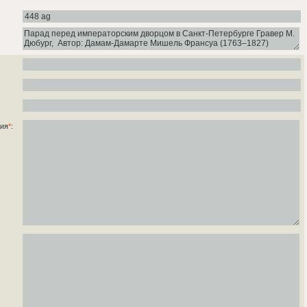
ция
*
: