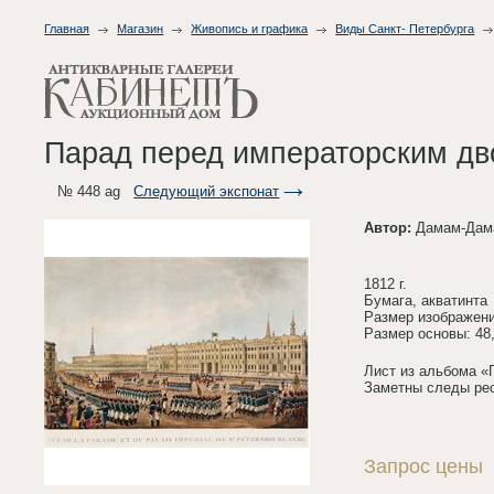
Главная
Магазин
Живопись и графика
Виды Санкт- Петербурга
Парад перед императорским дво
№ 448 ag
Следующий экспонат
Автор:
Дамам-Дама
1812 г.
Бумага, акватинта
Размер изображения
Размер основы: 48,
Лист из альбома «Г
Заметны следы рес
Запрос цены