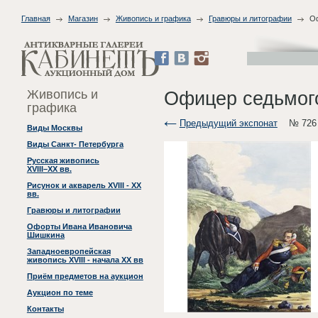
Главная
Магазин
Живопись и графика
Гравюры и литографии
Оф
Живопись и
Офицер седьмого
графика
Предыдущий экспонат
№ 726
Виды Москвы
Виды Санкт- Петербурга
Русская живопись
XVIII–XX вв.
Рисунок и акварель XVIII - XX
вв.
Гравюры и литографии
Офорты Ивана Ивановича
Шишкина
Западноевропейская
живопись XVIII - начала XX вв
Приём предметов на аукцион
Аукцион по теме
Контакты