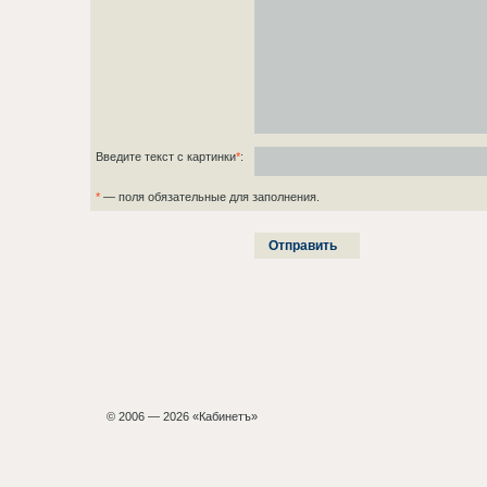
Введите текст с картинки
*
:
*
— поля обязательные для заполнения.
© 2006 — 2026 «Кабинетъ»