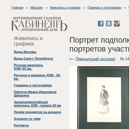
Главная
Магазин
Живопись и графика
Гравюры и литографии
Живопись и
Портрет подпол
графика
портретов учас
Виды Москвы
Предыдущий экспонат
№ 14
Виды Санкт- Петербурга
Русская живопись
XVIII–XX вв.
Рисунок и акварель XVIII - XX
вв.
Гравюры и литографии
Офорты Ивана Ивановича
Шишкина
Западноевропейская
живопись XVIII - начала XX вв
Приём предметов на аукцион
Аукцион по теме
Контакты