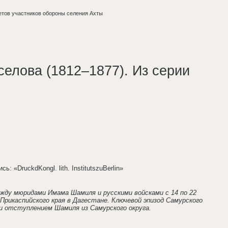
етов участников обороны селения Ахты
елова (1812–1877). Из серии
: «DruckdKongl. lith. InstitutszuBerlin»
жду мюридами Имама Шамиля и русскими войсками с 14 по 22
Прикаспийского края в Дагестане. Ключевой эпизод Самурского
 и отступлением Шамиля из Самурского округа.