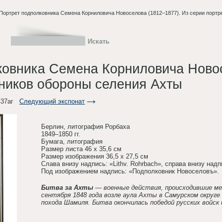
Портрет подполковника Семена Корниловича Новоселова (1812–1877). Из серии портр
ковника Семена Корниловича Новос
тников обороны селения Ахты
37аг
Следующий экспонат
Берлин, литография Рорбаха
1849–1850 гг.
Бумага, литография
Размер листа 46 х 35,6 см
Размер изображения 36,5 х 27,5 см
Слава внизу надпись: «Lithv. Rohrbach», справа внизу надпись
Под изображением надпись: «Подполковник Новоселовъ».
Битва за Ахты
— военные действия, происходившие ме
сентября 1848 года возле аула Ахты в Самурском округе 
похода Шамиля. Битва окончилась победой русских войск