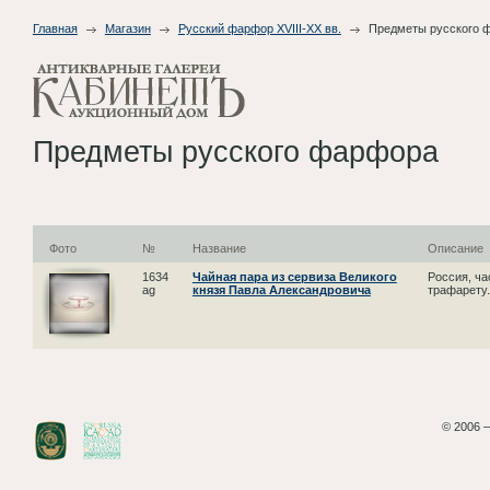
Главная
Магазин
Русский фарфор XVIII-XX вв.
Предметы русского 
Предметы русского фарфора
Фото
№
Название
Описание
1634
Чайная пара из сервиза Великого
Россия, ча
ag
князя Павла Александровича
трафарету.
© 2006 