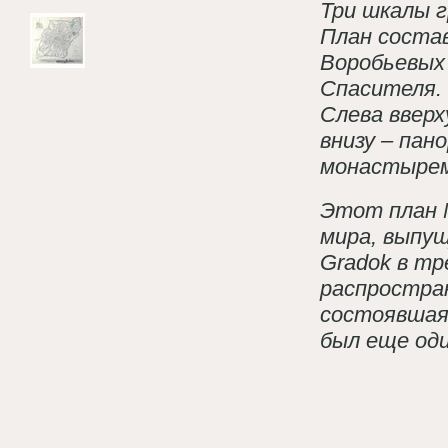
Три шкалы 
План состав
Воробьевых
Спасителя.
Слева вверх
внизу – пан
монастырем
Этот план М
мира, выпу
Gradok в т
распростран
состоявшая 
был еще оди