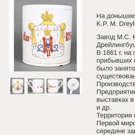
На донышке 
K.P. M. Dre
Завод М.С. К
Дрейлингбуш
В 1861 г. н
прибывших и
было занято
существован
Производств
Предприятие
выставках в
и др.
Территория 
Первой миро
середине за