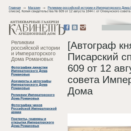
Главная
Магазин
Реликвии российской истории и Императорского Дома
список]. Копия свидетельства № 609 от 12 августа 1844 г. от Опекунского сове
Реликвии
[Автограф кн
российской истории
и Императорского
Писарский сп
Дома Романовых
609 от 12 авг
Фотографии династии
Императорского Дома
Романовых
совета Импер
Документы и автографы
Императорского Дома
Дома
Романовых
Реликвии Императорского
Дома Романовых
Фотографии чинов
Российской Императорской
армии
Портреты, гравюры и
открытки Императорского
Дома Романовых