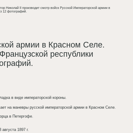
ор Николай II производит смотр войск Русской Императорской армии в
з 12 фотографий.
ской армии в Красном Селе.
Французской республики
тографий.
ладка в виде императорской короны.
вает на маневры русской императорской армии в Красном Селе.
орца в Петергофе.
августа 1897 г.