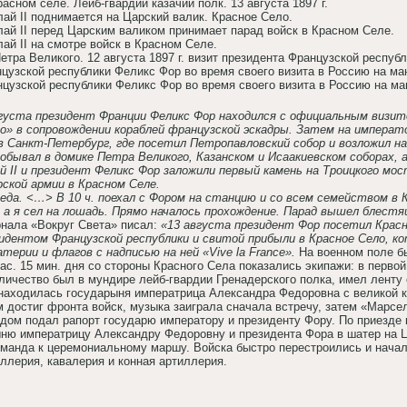
расном селе. Лейб-гвардии казачий полк. 13 августа 1897 г.
лай II поднимается на Царский валик. Красное Село.
лай II перед Царским валиком принимает парад войск в Красном Селе.
ай II на смотре войск в Красном Селе.
етра Великого. 12 августа 1897 г. визит президента Французской респуб
нцузской республики Феликс Фор во время своего визита в Россию на м
нцузской республики Феликс Фор во время своего визита в Россию на м
 августа президент Франции Феликс Фор находился с официальным виз
о» в сопровождении кораблей французской эскадры. Затем на императ
 в Санкт-Петербург, где посетил Петропавловский собор и возложил н
обывал в домике Петра Великого, Казанском и Исаакиевском соборах, 
 II и президент Феликс Фор заложили первый камень на Троицкого мос
ской армии в Красном Селе.
реда. <…> В 10 ч. поехал с Фором на станцию и со всем семейством в К
 а я сел на лошадь. Прямо началось прохождение. Парад вышел блестя
нала «Вокруг Света» писал:
«13 августа президент Фор посетил Красно
идентом Французской республики и свитой прибыли в Красное Село, ко
терии и флагов с надписью на ней «Vive la France».
На военном поле бы
час. 15 мин. дня со стороны Красного Села показались экипажи: в перв
еличество был в мундире лейб-гвардии Гренадерского полка, имел ленту
находилась государыня императрица Александра Федоровна с великой к
 достиг фронта войск, музыка заиграла сначала встречу, затем «Марсе
ом подал рапорт государю императору и президенту Фору. По приездe к
ню императрицу Александру Федоровну и президента Фора в шатер на Ца
оманда к церемониальному маршу. Войска быстро перестроились и начал
иллерия, кавалерия и конная артиллерия.