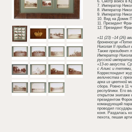
6. Смотр войск в К
7. Император Нико
8. Император Нико
9. Император Никол
10. Вид на Домик П
11. Президент Фра
12. Президент Фра
«11 (23) –14 (26)
броненосце «Потю
Николая II прибыл
Также президент п
Император Николай
русской император
«13-го августа. С
с Аликс и тетями,
Корреспондент жур
величества с през
арка из цветной ма
сбора. Ровно в 11 
республики. Его в
открытом экипаже 
президентом Фором
командующий парад
проводил государы
коня. Раздалась к
пехота, пешая арт