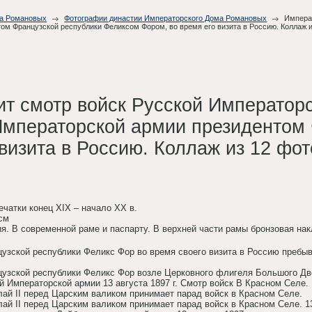
ма Романовых
Фотографии династии Императорского Дома Романовых
Императ
м Французской республики Феликсом Фором, во время его визита в Россию. Коллаж и
ит смотр войск Русской Император
мператорской армии президентом 
визита в Россию. Коллаж из 12 фо
печатки конец XIX – начало XX в.
 см
я. В современной раме и паспарту. В верхней части рамы бронзовая нак
цузской республики Феликс Фор во время своего визита в Россию пребы
цузской республики Феликс Фор возле Церковного флигеля Большого Дв
й Императорской армии 13 августа 1897 г. Смотр войск В Красном Селе.
лай II перед Царским валиком принимает парад войск в Красном Селе.
ай II перед Царским валиком принимает парад войск в Красном Селе. 13 