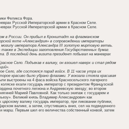
лики Феликса Фора.
аневрах Русской Императорской армии в Красном Селе.
аневрах Русской Императорской армии в Красном Селе.
итом в России. Он прибыл в Кронштадт на флагманском
орской яхте «Александрия» в сопровождении императоры
а могилу императора Александра III золотую миртовую ветвь.
а также в Экспедиции заготовления Государственных бумаг.
та. В последний день визита президент побывал на маневрах
расное Село. Подъехав к валику, он взошел наверх и стал рядом
щий».
е Село, где состоялся парад войск. В 11 часов утра их
торое красиво было убрано флагами. У вокзала стояла красивая
ли выстроены на 4 фаса войска Красносельского лагерного
ой коляске ехали государь император с президентом Французской
 ордена почетного легиона и Андреевскую звезду; во втором
нягиней Марией Павловной. Как только экипаж с государем и
льезу». Великий князь Владимир Александрович как
 царскому валику государь император, при ликовании публики,
рском валике, а затем, спустившись вниз, сел на подведенного
и марш. Первым шел его величества собственный конвой, затем