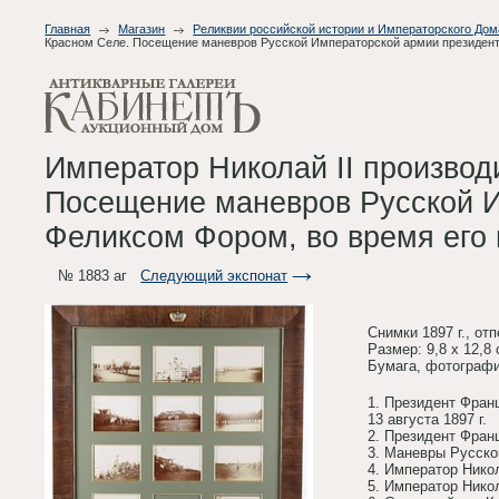
Главная
Магазин
Реликвии российской истории и Императорского До
Красном Селе. Посещение маневров Русской Императорской армии президенто
Император Николай II производ
Посещение маневров Русской И
Феликсом Фором, во время его 
№ 1883 аг
Следующий экспонат
Снимки 1897 г., от
Размер: 9,8 х 12,8
Бумага, фотографи
1. Президент Фран
13 августа 1897 г.
2. Президент Фран
3. Маневры Русско
4. Император Нико
5. Император Никол