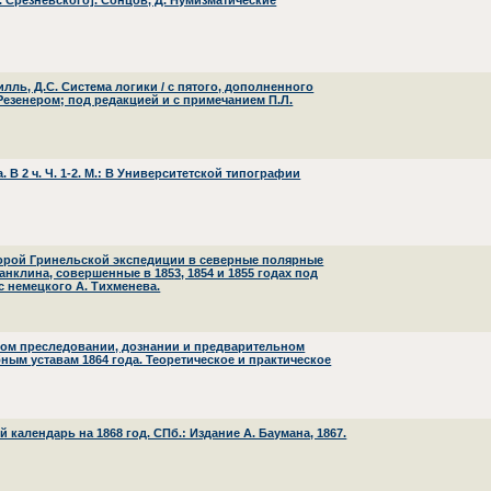
. Срезневского]. Сонцов, Д. Нумизматические
лль, Д.С. Система логики / с пятого, дополненного
Резенером; под редакцией и с примечанием П.Л.
В 2 ч. Ч. 1-2. М.: В Университетской типографии
второй Гринельской экспедиции в северные полярные
нклина, совершенные в 1853, 1854 и 1855 годах под
 с немецкого А. Тихменева.
вном преследовании, дознании и предварительном
ым уставам 1864 года. Теоретическое и практическое
календарь на 1868 год. СПб.: Издание А. Баумана, 1867.