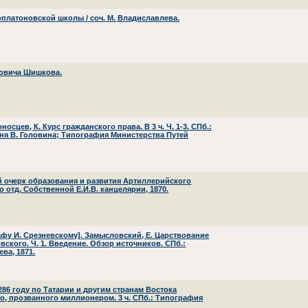
латоновской школы / соч. М. Владиславлева.
новича Шишкова.
сцев, К. Курс гражданского права. В 3 ч. Ч. 1-3. СПб.:
тня В. Головина; Типография Министерства Путей
ий очерк образования и развития Артиллерийского
о отд. Собственной Е.И.В. канцелярии, 1870.
афу И. Срезневскому]. Замысловский, Е. Царствование
вского. Ч. 1. Введение. Обзор источников. СПб.:
ва, 1871.
286 году по Татарии и другим странам Востока
, прозванного миллионером. 3 ч. СПб.: Типография