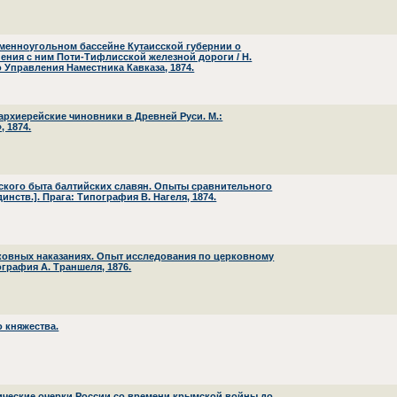
аменноугольном бассейне Кутаисской губернии о
ения с ним Поти-Тифлисской железной дороги / Н.
 Управления Наместника Кавказа, 1874.
 архиерейские чиновники в Древней Руси. М.:
 1874.
ского быта балтийских славян. Опыты сравнительного
динств.]. Прага: Типография В. Нагеля, 1874.
рковных наказаниях. Опыт исследования по церковному
графия А. Траншеля, 1876.
о княжества.
рические очерки России со времени крымской войны до