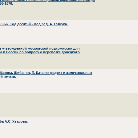
5-1878.
ый. Год десятый / под ред. А. Гатцука.
ше утвержденной московской подкомиссии для
 в России по вопросу о перевозке донецкого
банова. Шибанов, П. Каталог редких и замечательных
й печати.
фа А.С. Уварова.