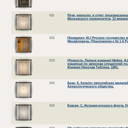
011
Речи, некролог и отчет, произнесен
Московского университета, 12 января 
012
[Крижанич, Ю.] Русское государство 
Михайловича. (Приложение к № 1-6 Ру
013
[Редкость. Первое издание] Мейер, Д.
изданные по запискам слушателей под 
Издание Николая Тиблена, 1861.
014
Боас, К. Каталог европейских медале
Археологического общества.
015
Елагин, С. История русского флота. 