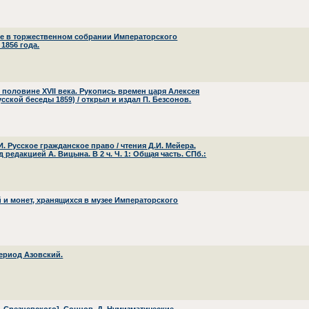
ные в торжественном собрании Императорского
1856 года.
в половине XVII века. Рукопись времен царя Алексея
сской беседы 1859) / открыл и издал П. Безсонов.
И. Русское гражданское право / чтения Д.И. Мейера,
редакцией А. Вицына. В 2 ч. Ч. 1: Общая часть. СПб.:
й и монет, хранящихся в музее Императорского
Период Азовский.