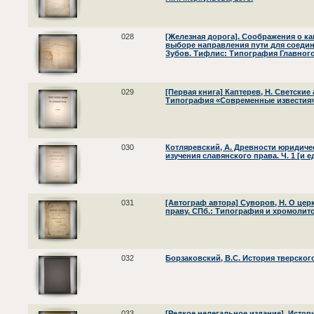
028
[Железная дорога]. Соображения о к
выборе направления пути для соедин
Зубов. Тифлис: Типография Главного
029
[Первая книга] Каптерев, Н. Светские
Типография «Современные известия»,
030
Котляревский, А. Древности юридиче
изучения славянского права. Ч. 1 [и е
031
[Автограф автора] Суворов, Н. О це
праву. СПб.: Типография и хромолито
032
Борзаковский, В.С. История тверског
033
[Редкое нелегальное издание]. Исто