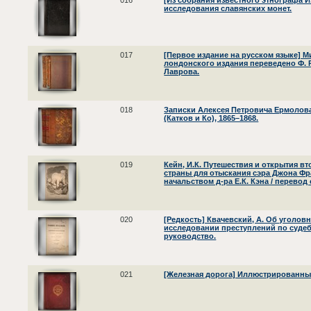
016
[Из собрания известного этнографа И
исследования славянских монет.
017
[Первое издание на русском языке] Ми
лондонского издания переведено Ф. 
Лаврова.
018
Записки Алексея Петровича Ермолова. 
(Катков и Ко), 1865–1868.
019
Кейн, И.К. Путешествия и открытия 
страны для отыскания сэра Джона Фра
начальством д-ра Е.К. Кэна / перевод
020
[Редкость] Квачевский, А. Об уголо
исследовании преступлений по судебн
руководство.
021
[Железная дорога] Иллюстрированный 