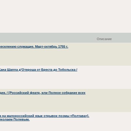
Описание
еселению служащие. Март-октябрь 1755 г.
ана Шаппа д’Отероша от Бреста до Тобольска /
дия. / [Российский феатр, или Полное собрание всех
а на малороссийский язык отрывок поэмы «Полтава»].
иколаем Полевым.