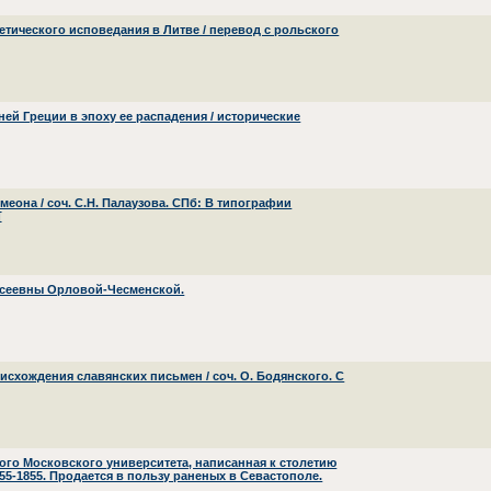
етического исповедания в Литве / перевод с рольского
ней Греции в эпоху ее распадения / исторические
меона / соч. С.Н. Палаузова. СПб: В типографии
[
ксеевны Орловой-Чесменской.
оисхождения славянских письмен / соч. О. Бодянского. С
го Московского университета, написанная к столетию
-1855. Продается в пользу раненых в Севастополе.