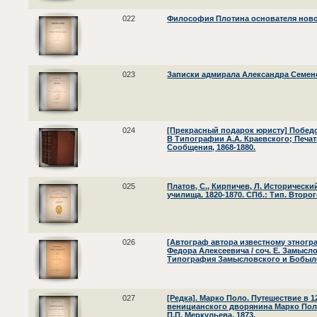
022
Философия Плотина основателя новоп
023
Записки адмирала Александра Семе
024
[Прекрасный подарок юристу] Победоно
В Типографии А.А. Краевского; Печа
Сообщения, 1868-1880.
025
Платов, С., Кирпичев, Л. Историческ
училища. 1820-1870. СПб.: Тип. Второг
026
[Автограф автора известному этногр
Федора Алексеевича / соч. Е. Замысло
Типография Замысловского и Бобыле
027
[Редка]. Марко Поло. Путешествие в 1
веницианского дворянина Марко Поло
П.П. Меркульева, 1873.