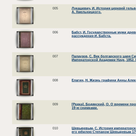
005
Лукашевич, И. История церквей гельв
А. Хмельницкого.
006
Бабст, И. Государственные мужи древ
рассуждения И. Бабста.
007
Палаузов, С. Век болгарского царя Си
Императорской Академии Наук, 1852. 
008
Елагин, Н. Жизнь графини Анны Але
009
[Редка]. Бодянский, О. О времени пр
19-ю снимками.
010
Шевыревым, С. История императорско
его юбилею Степаном Шевыревым 1755