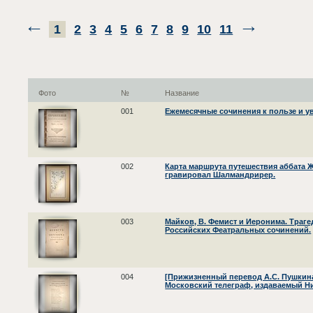
1
2
3
4
5
6
7
8
9
10
11
Фото
№
Название
001
Ежемесячные сочинения к пользе и ув
002
Карта маршрута путешествия аббата Ж
гравировал Шалмандрирер.
003
Майков, В. Фемист и Иеронима. Траге
Российских Феатральных сочинений.
004
[Прижизненный перевод А.С. Пушкин
Московский телеграф, издаваемый Н