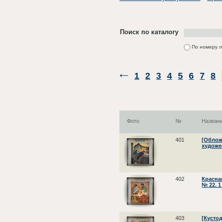
Поиск по каталогу
По номеру 
1
2
3
4
5
6
7
8
Фото
№
Назван
401
[Облож
художе
402
Красна
№ 22. 1
403
[Кусто