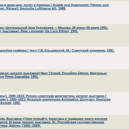
я и авангард: полёт и парение.] Aviatik und Avantgarde: Fliegen und
n. [Кёльн]: Deutsche Lufthansa AG, 1988.
ис: Центральный Дом Художника — Москва: 28 июня–26 июля 1991:
г выставки]. Рим: Leonardo~De Luce Editori, 1991.
альбом графики / текст Г.В. Ельшевской. М.: Советский художник, 1991.
агал: каталог выставки] Marc Chagall. Deuxième édition. Мартиньи:
on Pierre Gianadda, 1991.
рд I: 1900–1923: Русско-советская архитектура: каталог выставки.]
rde I: 1900–1923: Russisch-sowjetische Architektur. Штутгарт: Deutsche
-Anstalt, 1991.
изм. Выставка «Тяни-толкай»]. Авангард и традиция: книги русских
иков 20 века: каталог выставки. М.: Российская государственная
ека; Даблус, [1991–1993].