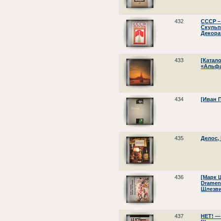
432
СССР –
Скульп
Декора
433
[Катал
«Альфа-
434
[Иван П
435
Делос, 
436
[Марк Ш
Dramen
Шлезви
437
НЕТ! —