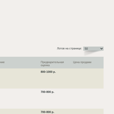
Лотов на странице:
ние
Предварительная
Цена продажи
оценка
800-1000 р.
700-800 р.
700-800 р.