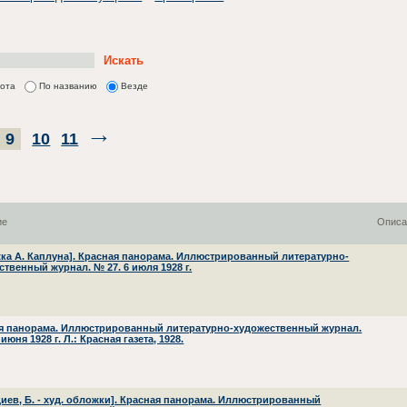
лота
По названию
Везде
9
10
11
ие
Описа
ка А. Каплуна]. Красная панорама. Иллюстрированный литературно-
ственный журнал. № 27. 6 июля 1928 г.
я панорама. Иллюстрированный литературно-художественный журнал.
 июня 1928 г. Л.: Красная газета, 1928.
диев, Б. - худ. обложки]. Красная панорама. Иллюстрированный