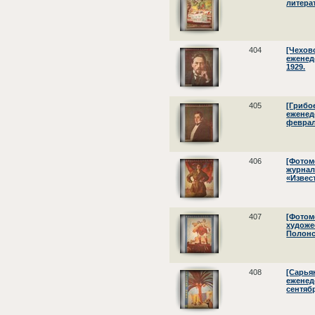
литера
404
[Чехов
еженед
1929.
405
[Грибо
еженеде
феврал
406
[Фотом
журнал 
«Извес
407
[Фотом
художе
Полонск
408
[Сарья
еженеде
сентябр