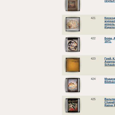
скульпт
421
Крокод
журнал
апрель 
Издате
422
Бови, А
1971.
423
Грей, К
Avantga
Schaube
424
Мэддокс
Bildbän
425
Вальтер
Chagall:
Rainer 