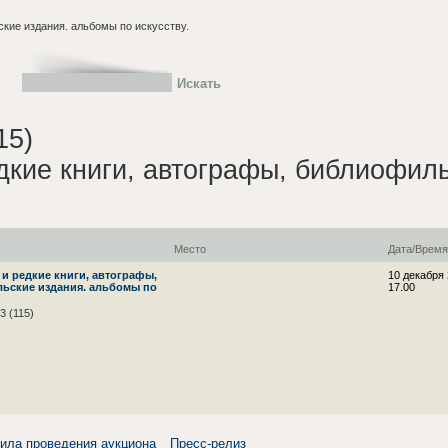
ские издания. альбомы по искусству.
15)
дкие книги, автографы, библиофил
Место
Дата/Врем
и редкие книги, автографы,
10 декабря
ьские издания. альбомы по
17.00
3 (115)
ила проведения аукциона
Пресс-релиз