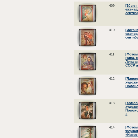
409
[10 ле
еженеде
сентябр
410
[Иоган
еженеде
сентябр
411
[Фотом
Нива. 
Луначар
СССР и
412
[Лансер
художе
Полонск
413
[Хомов,
художе
Полонск
2
414
[Фотом
журнал 
«Извес