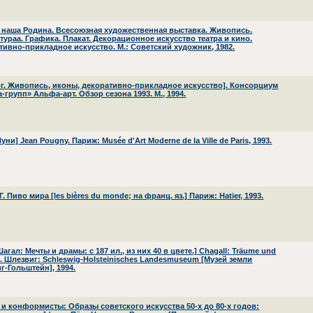
 наша Родина. Всесоюзная художественная выставка. Живопись.
тураа. Графика. Плакат. Декорационное искусство театра и кино.
тивно-прикладное искусство. М.: Советский художник, 1982.
ог. Живопись, иконы, декоративно-прикладное искусство]. Консорциум
групп» Альфа-арт. Обзор сезона 1993. М., 1994.
уни] Jean Pougny. Париж: Musée d'Art Moderne de la Ville de Paris, 1993.
Г. Пиво мира [les bières du monde; на франц. яз.] Париж: Hatier, 1993.
агал: Мечты и драмы: с 187 ил., из них 40 в цвете.] Chagall: Träume und
. Шлезвиг: Schleswig-Holsteinisches Landesmuseum [Музей земли
г-Гольштейн], 1994.
 и конформисты: Образы советского искусства 50-х до 80-х годов: