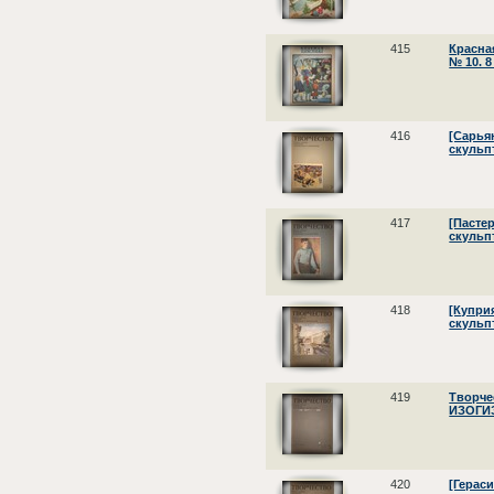
415
Красна
№ 10. 8
416
[Сарьян
скульп
417
[Пастер
скульпт
418
[Купри
скульпт
419
Творче
ИЗОГИЗ
420
[Гераси