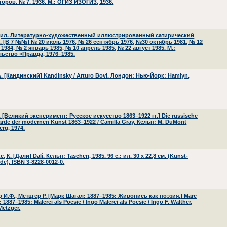
оров. № 7. 1936. М.: ОГИЗ ИЗОГИЗ, 1936.
ил. Литературно-художественный иллюстрированный сатирический
. [В 7 №№] № 20 июль 1976, № 26 сентябрь 1976, №30 октябрь 1981, № 12
1984, № 2 январь 1985, № 10 апрель 1985, № 22 август 1985. М.:
льство «Правда, 1976–1985.
. [Кандинский] Kandinsky / Arturo Bovi. Лондон: Нью-Йорк: Hamlyn,
. [Великий эксперимент: Русское искусство 1863–1922 гг.] Die russische
rde der modernen Kunst 1863–1922 / Camilla Gray. Кёльн: M. DuMont
rg, 1974.
, К. [Дали] Dalí. Кёльн: Taschen, 1985. 96 с.: ил. 30 х 22,8 см. (Kunst-
de). ISBN 3-8228-0012-0.
 И.Ф., Метцгер Р. [Марк Шагал: 1887–1985: Живопись как поэзия.] Marc
 1887–1985: Malerei als Poesie / Ingo Malerei als Poesie / Ingo F. Walther,
Metzger.