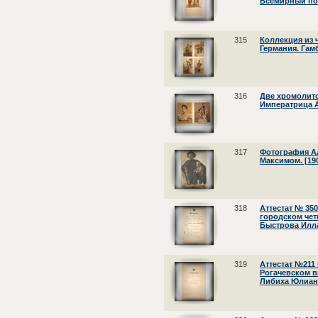
Всемирный поч
315
Коллекция из 
Германия. Гамб
316
Две хромолито
Императрица А
317
Фотография А
Максимом. [190
318
Аттестат № 35
городском че
Быстрова Илл
319
Аттестат №211
Рогачевском 
Либиха Юлиан