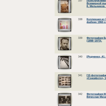
337
[Конструктиви
Всемирной выс
К. Мельников. 
338
Коллекция из 
фабрик 1960-х-
339
Фотография Б
(1898–1973).
340
[Родченко, А]
341
[15 фотографи
«Союзфото», 1
342
Фотография И
Вячеслав Мих