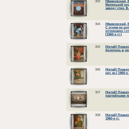
303
[Маяковский, В
Маленький оку
завод / стих. В
304
[Маяковский, В
С огнем не шу
осторожно / ст
[1960-е гг.]
305
[Китай] Плака
белютень в урну.
306
[Китай] Плакат
кит. яз.] 1960-е 
307
[Китай] Плакат
партийными лид
308
[Китай] Плакат
1960-е гг.