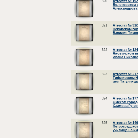
320
Аттестат № 19
Бологовском 
Александрова
321
Аттестат № 31/
Псковском го
Василия Тимо
322
Аттестат № 12
Яновичском в
Ивана Николае
323
Аттестат № 21
Тифлисском Н
имя Татулянца
324
Аттестат № 17
Омском город
Хаимова Гутер
325
Аттестат № 14
Петроградско
училище на им