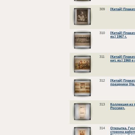
309
[Китай] Плакат.
310
[Китай] Плакат
яз.] 1967 г.
311
[Китай] Плакат
кит. яз.] 1960 е 
312
[Китай] Плака
праздники [На к
313
Коллекция из
России».
314
Открытка. Гусл
сторона работ