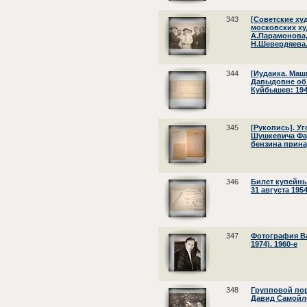
343
[Советские ху
московских ху
А.Парамонова,
Н.Шевердяева.
344
[Иудаика. Ма
Давыдовне об 
Куйбышев: 1942
345
[Рукопись]. У
Шушкевича Фад
бензина прина
346
Билет купейны
31 августа 1954
347
Фотография В
1974). 1960-е
348
Групповой пор
Давид Самойлов