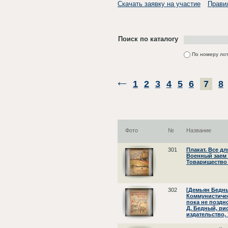
Скачать заявку на участие
Прави
Поиск по каталогу
По номеру ло
1
2
3
4
5
6
7
8
Фото
№
Название
301
Плакат. Все д
Военный заем 5
Товарищество Р
302
[Демьян Бедны
Коммунистичес
пока не поздно
Д. Бедный, рис
издательство, 