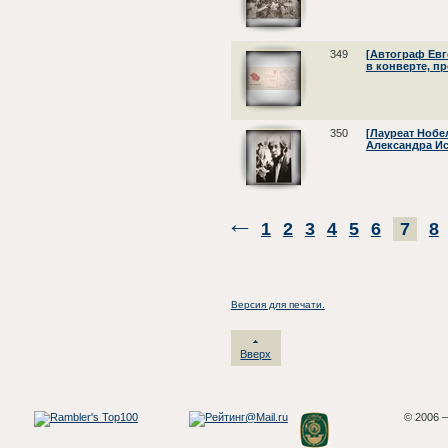
349
[Автограф Евг
в конверте, пр
350
[Лауреат Нобе
Александра Ис
1
2
3
4
5
6
7
8
Версия для печати.
Вверх
© 2006 