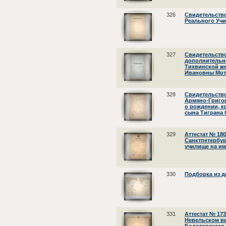
326
Свидетельство
Реального Учи
327
Свидетельство
дополнительн
Тихвинской ж
Ивановны Мот
328
Свидетельство
Армяно-Григо
о рождении, к
сына Тиграна 
329
Аттестат № 18
Санктпетербу
училище на им
330
Подборка из д
331
Аттестат № 17
Невельском в