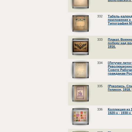
Болотовского
332
Табель-календа
приложение к 
Типография М.
333
Плакат. Военны
победу над вр
1916.
334
[Летучее лито
Революционно
Совете Рабочи
гражданам Росс
335
[Рукопись. Спи
Геликон, 1918. 
336
Коллекция из 
1920-х - 1930-х 