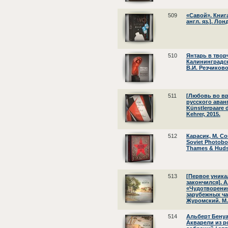
509
«Савой». Книга
англ. яз.]. Лон
510
Янтарь в твор
Калининградск
В.И. Резчиково
511
[Любовь во в
русского аванга
Künstlerpaare
Kehrer, 2015.
512
Карасик, М. Со
Soviet Photoboo
Thames & Huds
513
[Первое уника
закончился]. А
«Чудотворения
зарубежных ча
Журомский. М.:
514
Альберт Бенуа
Акварели из р