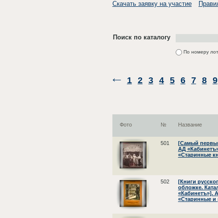
Скачать заявку на участие
Прави
Поиск по каталогу
По номеру ло
1
2
3
4
5
6
7
8
9
Фото
№
Название
501
[Самый первый
АД «Кабинетъ»]
«Старинные кн
502
[Книги русско
обложке. Ката
«Кабинетъ»]. А
«Старинные и 