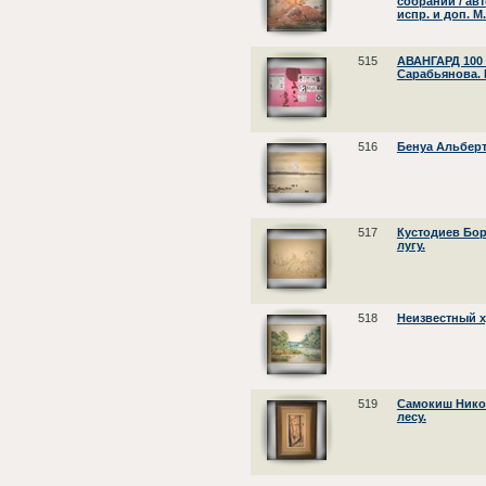
собраний / авт
испр. и доп. М
515
АВАНГАРД 100 
Сарабьянова. 
516
Бенуа Альберт
517
Кустодиев Бор
лугу.
518
Неизвестный х
519
Самокиш Никол
лесу.