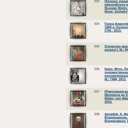
503
[Каталог аукци
европейское н
Russian Works o
Йорк: Sotheby'
504
Город Ахматов
1960-е: Катало
СПб., 2013.
505
Отечество мо
каталог]. М.: 
506
Кино. Фото. Л
художественны
киноматериалах
М.: ГММ, 2013.
507
[Революция вы
Малевича до Ка
Bilder: von Ma
2014.
508
Акоефф, А. Ф
Владикавказа. Т
Владикавказ: Х