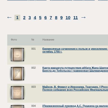
1
2
3
4
5
6
7
8
9
10
11
Фото
№
Название
001
Ежемесячные сочинения к пользе и увеселению 
октябрь 1755 г.
002
Карта маршрута путешествия аббата Жана Шаппа
Бреста до Тобольска / гравировал Шалмандрире
003
Майков, В. Фемист и Иеронима. Трагедия. / [Рос
Полное собрание всех Российских Феатральных
004
[Прижизненный перевод А.С. Пушкина на малор