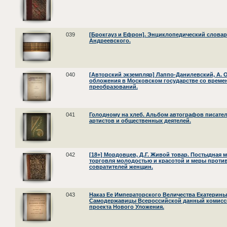
039
[Брокгауз и Ефрон]. Энциклопедический словарь 
Андреевского.
040
[Авторский экземпляр] Лаппо-Данилевский, А. 
обложения в Московском государстве со време
преобразований.
041
Голодному на хлеб. Альбом автографов писател
артистов и общественных деятелей.
042
[18+] Мордовцев, Д.Г. Живой товар. Постыдная
торговля молодостью и красотой и меры проти
совратителей женщин.
043
Наказ Ее Императорского Величества Екатерин
Самодержавицы Всероссийской данный комисс
проекта Нового Уложения.