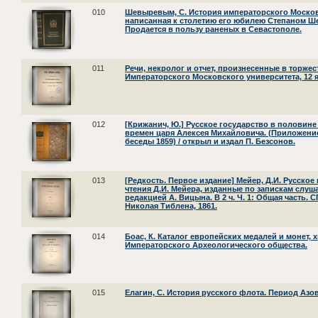
010
Шевыревым, С. История императорского Москов
написанная к столетию его юбилею Степаном Ш
Продается в пользу раненых в Севастополе.
011
Речи, некролог и отчет, произнесенные в торже
Императорского Московского университета, 12 я
012
[Крижанич, Ю.] Русское государство в половине 
времен царя Алексея Михайловича. (Приложение
беседы 1859) / открыл и издал П. Безсонов.
013
[Редкость. Первое издание] Мейер, Д.И. Русское
чтения Д.И. Мейера, изданные по запискам слуш
редакцией А. Вицына. В 2 ч. Ч. 1: Общая часть. С
Николая Тиблена, 1861.
014
Боас, К. Каталог европейских медалей и монет, 
Императорского Археологического общества.
015
Елагин, С. История русского флота. Период Азо