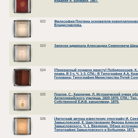
Издание А. Баумана, 1867.
022
Философия Плотина основателя новоплатоновск
Владиславлева.
023
Записки адмирала Александра Семеновича Шиш
024
[Прекрасный подарок юристу] Победоносцев, К.
права. В 3 ч. Ч. 1-3. СПб.: В Типографии А.А. Кр
Головина; Типография Министерства Путей Сооб
025
Платов, С., Кирпичев, Л. Исторический очерк об
Артиллерийского училища. 1820-1870. СПб.: Тип.
Собственной Е.И.В. канцелярии, 1870.
026
[Автограф автора известному этнографу И. Срез
Замысловский, Е. Царствование Федора Алексеев
Замысловского. Ч. 1. Введение. Обзор источнико
Типография Замысловского и Бобылева, 1871.