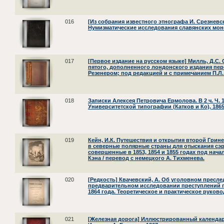
016
[Из собрания известного этнографа И. Срезневск
Нумизматические исследования славянских моне
017
[Первое издание на русском языке] Милль, Д.С. 
пятого, дополненного лондонского издания пер
Резенером; под редакцией и с примечанием П.Л.
018
Записки Алексея Петровича Ермолова. В 2 ч. Ч. 1-
Университетской типографии (Катков и Ко), 1865
019
Кейн, И.К. Путешествия и открытия второй Грин
в северные полярные страны для отыскания сэ
совершенные в 1853, 1854 и 1855 годах под начал
Кэна / перевод с немецкого А. Тихменева.
020
[Редкость] Квачевский, А. Об уголовном пресле
предварительном исследовании преступлений 
1864 года. Теоретическое и практическое руково
021
[Железная дорога] Иллюстрированный календарь