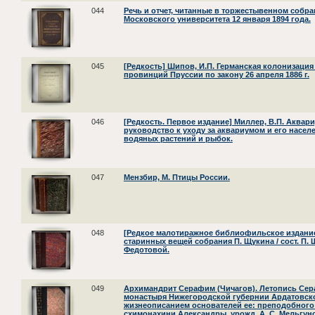
044
Речь и отчет, читанные в торжестывенном собр
Московского университета 12 января 1894 года.
045
[Редкость] Шипов, И.П. Германская колонизация
провинций Пруссии по закону 26 апреля 1886 г.
046
[Редкость. Первое издание] Миллер, В.П. Аквари
руководство к уходу за аквариумом и его насел
водяных растений и рыбок.
047
Мензбир, М. Птицы России.
048
[Редкое малотиражное библиофильское издание.
старинных вещей собрания П. Щукина / сост. П. 
Федотовой.
049
Архимандрит Серафим (Чичагов). Летопись Се
монастыря Нижегородской губернии Ардатовско
жизнеописанием основателей ее: преподобног
схимонахини Александры, урожд. А. С. Мельгун