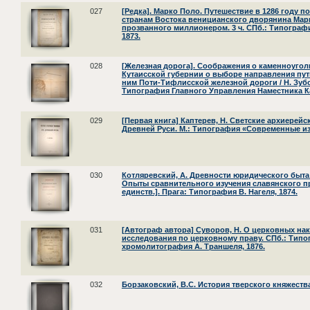
027
[Редка]. Марко Поло. Путешествие в 1286 году п
странам Востока веницианского дворянина Мар
прозванного миллионером. 3 ч. СПб.: Типографи
1873.
028
[Железная дорога]. Соображения о каменноуго
Кутаисской губернии о выборе направления пут
ним Поти-Тифлисской железной дороги / Н. Зуб
Типография Главного Управления Наместника Ка
029
[Первая книга] Каптерев, Н. Светские архиерей
Древней Руси. М.: Типография «Современные изв
030
Котляревский, А. Древности юридического быта
Опыты сравнительного изучения славянского пра
единств.]. Прага: Типография В. Нагеля, 1874.
031
[Автограф автора] Суворов, Н. О церковных на
исследования по церковному праву. СПб.: Типо
хромолитография А. Траншеля, 1876.
032
Борзаковский, В.С. История тверского княжества