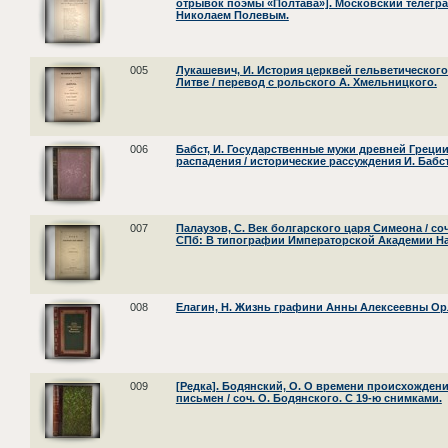
отрывок поэмы «Полтава»]. Московский телегр
Николаем Полевым.
005
Лукашевич, И. История церквей гельветическог
Литве / перевод с рольского А. Хмельницкого.
006
Бабст, И. Государственные мужи древней Греции
распадения / исторические рассуждения И. Бабст
007
Палаузов, С. Век болгарского царя Симеона / соч
СПб: В типографии Императорской Академии Наук
008
Елагин, Н. Жизнь графини Анны Алексеевны О
009
[Редка]. Бодянский, О. О времени происхожден
письмен / соч. О. Бодянского. С 19-ю снимками.