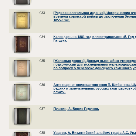
033
[Редкое нелегальное издание]. Исторические оч
времени крымской войны до заключения берли
1855-1878.
034
Календарь на 1881 год иллюстрированный. Год де
Гатцука.
035
[Железная дорога]. Доклад высочайше утвержд
подкомиссии для исследования железнодорожно
по вопросу о перевозке донецкого каменного уг
036
Антикварная книжная торговля П. Шибанова. Ши
редких и замечательных русских книг церковно
печати.
037
Пушкин, А. Борис Годунов.
038
Уваров, А. Византийский альбом/ графа А.С. Ув