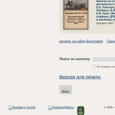
бронзы из ст
московского
Е.А. Лансере,
Либерих, В.Я
Е.И. Напс. Ж
графика, ДПИ
и альбомы по
Аукцион №47 
каталог на сайте Бидспирит
Скач
Поиск по каталогу
По номеру ло
Версия для печати.
Вверх
© 2006 