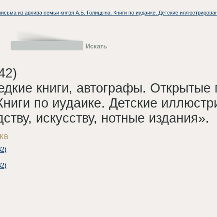
исьма из архива семьи князя А.Б. Голицына. Книги по иудаике. Детские иллюстрированн
42)
едкие книги, автографы. Открытые 
Книги по иудаике. Детские иллюстр
дству, искусству, нотные издания».
ка
2)
2)