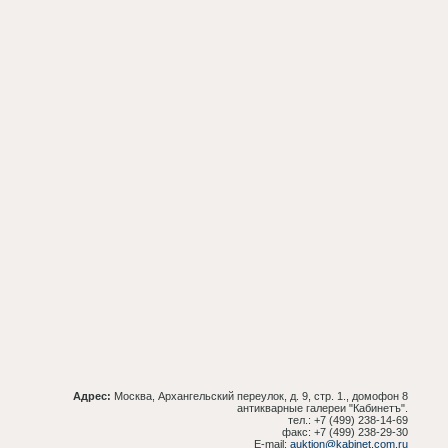
Адрес:
Москва, Архангельский переулок, д. 9, стр. 1., домофон 8
антикварные галереи "Кабинетъ".
тел.: +7 (499) 238-14-69
факс: +7 (499) 238-29-30
E-mail:
auktion@kabinet.com.ru