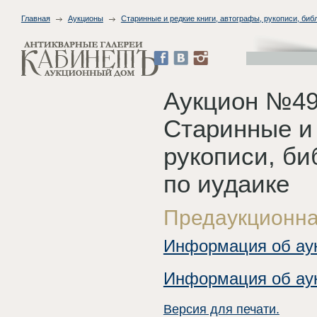
Главная
Аукционы
Старинные и редкие книги, автографы, рукописи, биб
Аукцион №49
Старинные и 
рукописи, би
по иудаике
Предаукционна
Информация об ау
Информация об ау
Версия для печати.