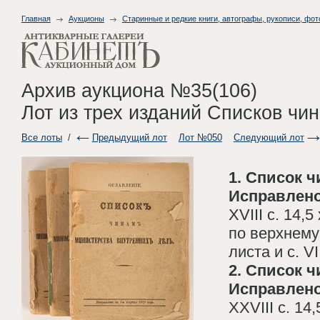
Главная
Аукционы
Старинные и редкие книги, автографы, рукописи, фо
Архив аукциона №35(106)
Лот из трех изданий Списков чи
Все лоты
/
Предыдущий лот
Лот №050
Следующий лот
1. Список 
Исправлено 
XVIII с. 14,
по верхнему
листа и с. VI
2. Список 
Исправлено 
XXVIII с. 14