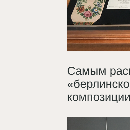
Cамым рас
«берлинско
композиции: