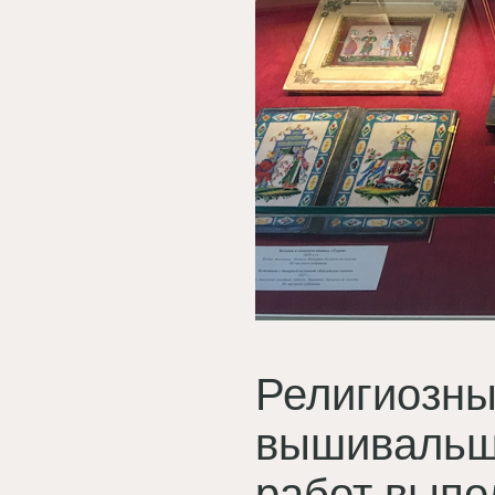
Религиозн
вышивальщ
работ выпо