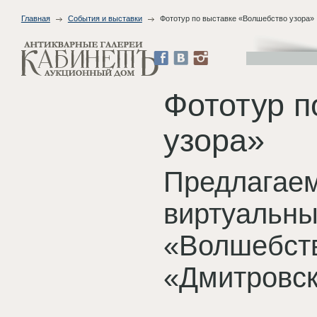
Главная
События и выставки
Фототур по выставке «Волшебство узора»
Фототур п
узора»
Предлагае
виртуальны
«Волшебств
«Дмитровск