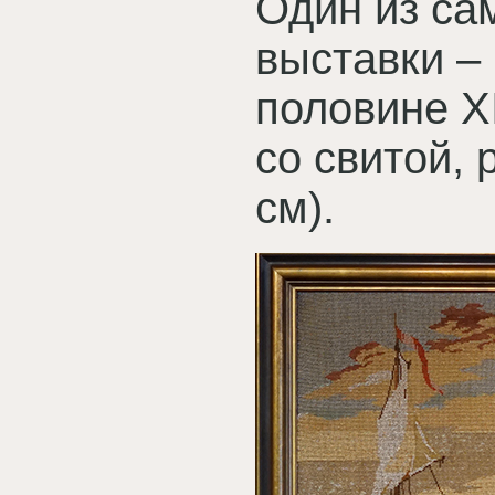
Один из са
выставки –
половине X
со свитой, 
см).