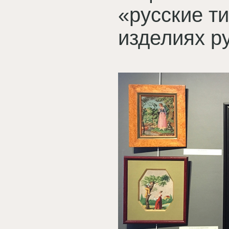
«русские т
изделиях р