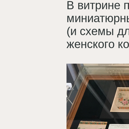
В витрине 
миниатюрны
(и схемы д
женского к