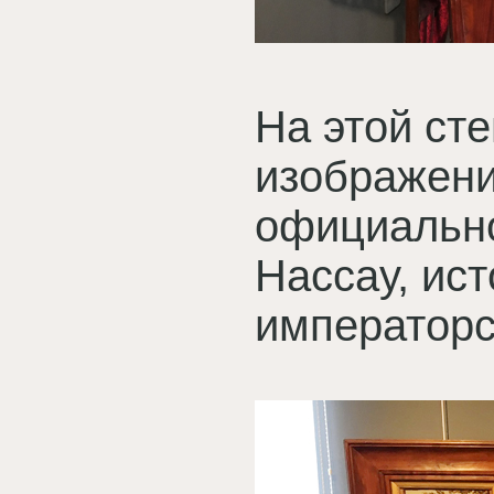
На этой сте
изображени
официально
Нассау, ист
император